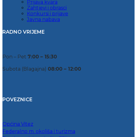
Prijava kvara
Zahtjevi i obrasci
Konkursi i prijave
Javna nabava
RADNO VRIJEME
Pon – Pet
7:00 – 15:30
Subota (Blagajna)
08:00 – 12:00
POVEZNICE
Općina Vitez
Federalno m. okoliša i turizma