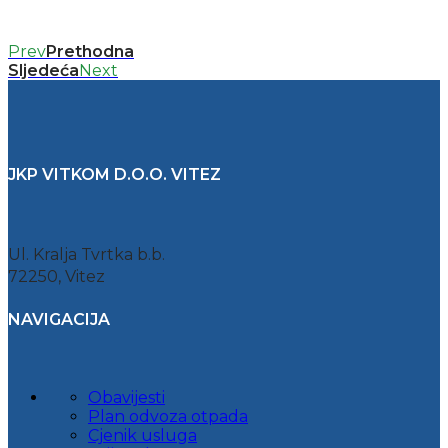
Prev
Prethodna
Sljedeća
Next
JKP VITKOM D.O.O. VITEZ
Ul. Kralja Tvrtka b.b.
72250, Vitez
NAVIGACIJA
Obavijesti
Plan odvoza otpada
Cjenik usluga