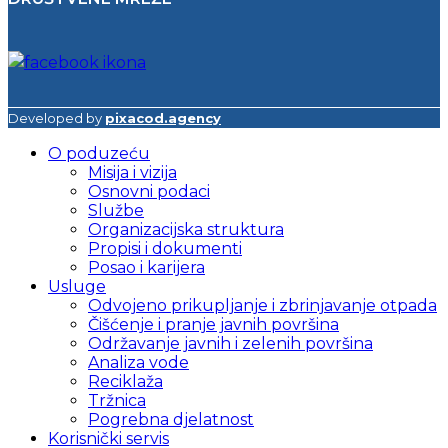
Developed by
pixacod.agency
O poduzeću
Misija i vizija
Osnovni podaci
Službe
Organizacijska struktura
Propisi i dokumenti
Posao i karijera
Usluge
Odvojeno prikupljanje i zbrinjavanje otpada
Čišćenje i pranje javnih površina
Održavanje javnih i zelenih površina
Analiza vode
Reciklaža
Tržnica
Pogrebna djelatnost
Korisnički servis