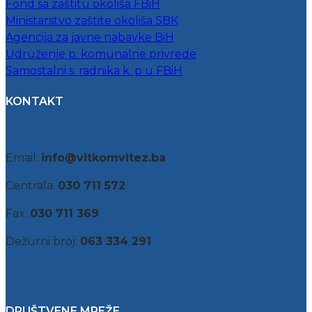
Fond sa zaštitu okoliša FBiH
Ministarstvo zaštite okoliša SBK
Agencija za javne nabavke BiH
Udruženje p. komunalne privrede
Samostalni s. radnika k. p u FBiH
KONTAKT
Email:
info@vitkomvitez.ba
Centrala:
030 711 572
Fax:
030 711 369
Dežurni broj:
063 334 291
DRUŠTVENE MREŽE