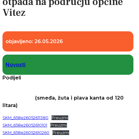
otpada na području općine
Vitez
objavljeno:
26.05.2026
Novosti
Podijeli
(smeđa, žuta i plava kanta od 120
litara)
SKM_658e26052611380
Preuzmi
SKM_658e26052610101
Preuzmi
SKM_658e26052610260
Preuzmi