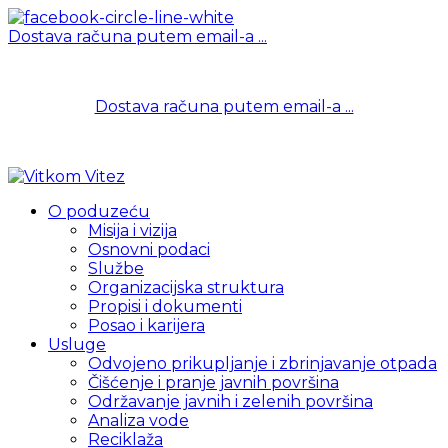
Dostava računa putem email-a ...
063 334 291
| Dežurna služba 00-24
Dostava računa putem email-a ...
063 334 291
| Dežurna služba 00-24
O poduzeću
Misija i vizija
Osnovni podaci
Službe
Organizacijska struktura
Propisi i dokumenti
Posao i karijera
Usluge
Odvojeno prikupljanje i zbrinjavanje otpada
Čišćenje i pranje javnih površina
Održavanje javnih i zelenih površina
Analiza vode
Reciklaža